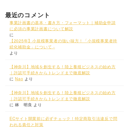
最近のコメント
事業計画書の基本・書き方・フォーマット｜補助金申請
に必須の事業計画書について解説
に
【2025年】小規模事業者の強い味方！「小規模事業者持
続化補助金」について -
より
【神奈川】地域を創生する！陸上養殖ビジネスの始め方
｜許認可手続きからトレンドまで徹底解説
に
Nao
より
【神奈川】地域を創生する！陸上養殖ビジネスの始め方
｜許認可手続きからトレンドまで徹底解説
に
林 明良
より
ECサイト開業前に必ずチェック！特定商取引法違反で問
われる責任と対策